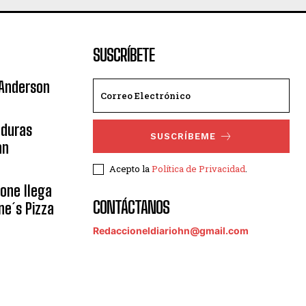
SUSCRÍBETE
 Anderson
nduras
SUSCRÍBEME
an
Acepto la
Política de Privacidad
.
eone llega
CONTÁCTANOS
ne´s Pizza
Redaccioneldiariohn@gmail.com