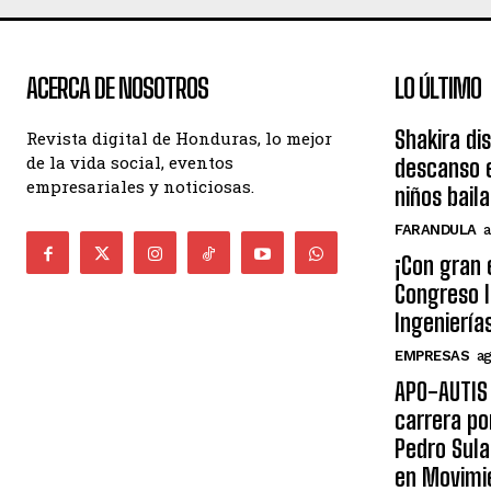
ACERCA DE NOSOTROS
LO ÚLTIMO
Shakira di
Revista digital de Honduras, lo mejor
de la vida social, eventos
descanso e
empresariales y noticiosas.
niños bail
FARANDULA
a
¡Con gran 
Congreso I
Ingeniería
EMPRESAS
ag
APO-AUTIS 
carrera po
Pedro Sula
en Movimi