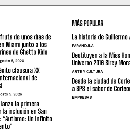
MÁS POPULAR
sfruta de unos días de
La historia de Guillermo
n Miami junto a los
FARANDULA
arines de Ghetto Kids
Destituyen a la Miss Ho
gosto 5, 2026
Universo 2016 Sirey Mor
éxito clausura XX
ARTE Y CULTURA
nternacional de
Desde la ciudad de Corl
s!
a SPS el sabor de Corleo
osto 5, 2026
EMPRESAS
lanza la primera
r la inclusión en San
: “Autismo: Un Infinito
ento”