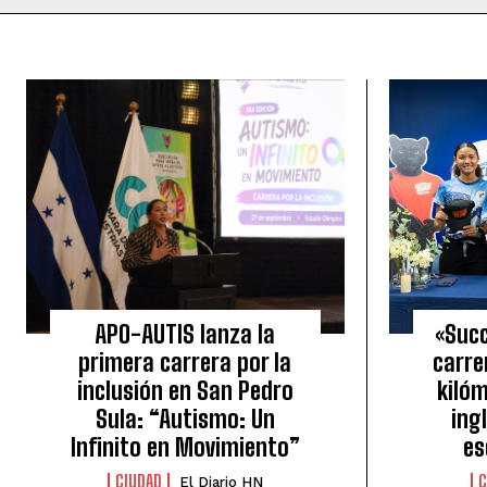
APO-AUTIS lanza la
«Succ
primera carrera por la
carre
inclusión en San Pedro
kiló
Sula: “Autismo: Un
ing
Infinito en Movimiento”
es
CIUDAD
C
El Diario HN