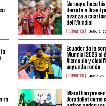
Noruega hace his
ico
derrota a Brasil p
avanza a cuartos 
del Mundial
DEPORTES
Julio 5, 
Ecuador da la sor
 la
Mundial 2026 al d
e
Alemania y clasif
segunda ronda
DEPORTES
Junio 25,
Marathón presen
mira
DoradoBet como 
patrocinador y c