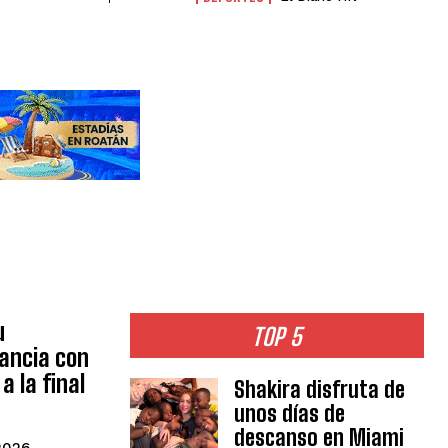
u
TOP 5
rancia con
a la final
Shakira disfruta de
unos días de
descanso en Miami
 2026