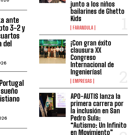
junto a los niños
bailarines de Ghetto
Kids
ta ante
pto 3-2 y
FARANDULA
 cuartos
¡Con gran éxito
a del
clausura XX
Congreso
026
Internacional de
Ingenierías!
EMPRESAS
 Portugal
o sueño
APO-AUTIS lanza la
istiano
primera carrera por
la inclusión en San
Pedro Sula:
2026
“Autismo: Un Infinito
en Movimiento”