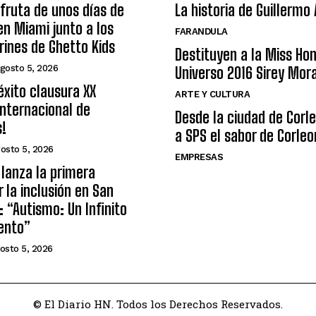
sfruta de unos días de
La historia de Guillermo
n Miami junto a los
FARANDULA
arines de Ghetto Kids
Destituyen a la Miss Ho
gosto 5, 2026
Universo 2016 Sirey Mor
éxito clausura XX
ARTE Y CULTURA
nternacional de
Desde la ciudad de Corl
s!
a SPS el sabor de Corleo
osto 5, 2026
EMPRESAS
lanza la primera
r la inclusión en San
: “Autismo: Un Infinito
ento”
osto 5, 2026
© El Diario HN. Todos los Derechos Reservados.