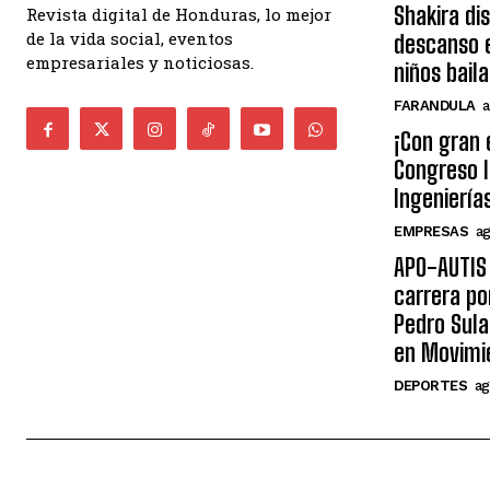
Shakira di
Revista digital de Honduras, lo mejor
de la vida social, eventos
descanso e
empresariales y noticiosas.
niños bail
FARANDULA
a
¡Con gran 
Congreso I
Ingeniería
EMPRESAS
ag
APO-AUTIS 
carrera po
Pedro Sula
en Movimi
DEPORTES
ag