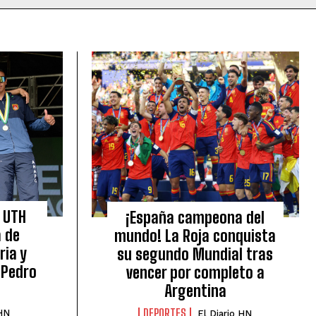
 UTH
¡España campeona del
a de
mundo! La Roja conquista
ia y
su segundo Mundial tras
 Pedro
vencer por completo a
Argentina
DEPORTES
 HN
El Diario HN