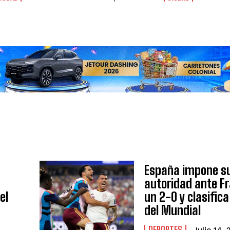
España impone s
autoridad ante F
el
un 2-0 y clasifica 
del Mundial
DEPORTES
Julio 14,