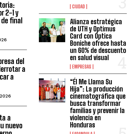
toria:
CIUDAD
or 2-1 y
de final
Alianza estratégica
de UTH y Optimus
Card con Óptica
2026
Boniche ofrece hasta
un 60% de descuento
en salud visual
presa del
EMPRESAS
errotar a
icar a
“Él Me Llama Su
Hija”: La producción
cinematográfica que
 2026
busca transformar
familias y prevenir la
ta a
violencia en
Honduras
su nuevo
uerpo
FARANDULA