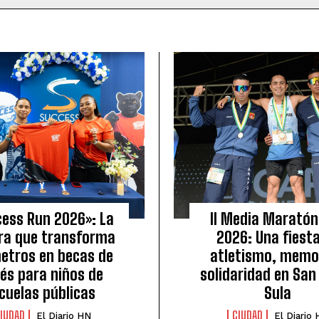
ess Run 2026»: La
II Media Maratón
ra que transforma
2026: Una fiest
metros en becas de
atletismo, memor
lés para niños de
solidaridad en San
cuelas públicas
Sula
IUDAD
CIUDAD
El Diario HN
El Diario