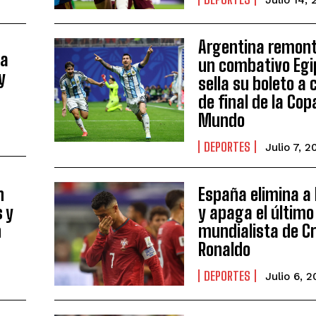
Argentina remon
za
un combativo Egi
y
sella su boleto a
de final de la Cop
Mundo
DEPORTES
Julio 7, 2
n
España elimina a
s y
y apaga el últim
n
mundialista de Cr
Ronaldo
DEPORTES
Julio 6, 