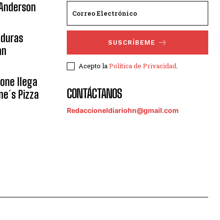
 Anderson
nduras
SUSCRÍBEME
an
Acepto la
Política de Privacidad
.
eone llega
CONTÁCTANOS
ne´s Pizza
Redaccioneldiariohn@gmail.com