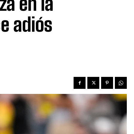
za en la
ce adiós