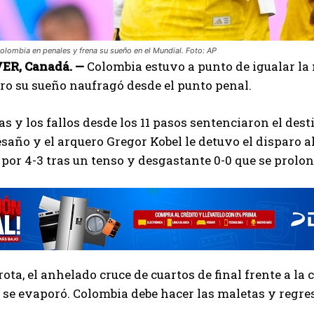
Colombia en penales y frena su sueño en el Mundial. Foto: AP
R, Canadá. —
Colombia estuvo a punto de igualar la 
ero su sueño naufragó desde el punto penal.
as y los fallos desde los 11 pasos sentenciaron el dest
esaño y el arquero Gregor Kobel le detuvo el disparo 
por 4-3 tras un tenso y desgastante 0-0 que se prolo
rota, el anhelado cruce de cuartos de final frente a
se evaporó. Colombia debe hacer las maletas y regres