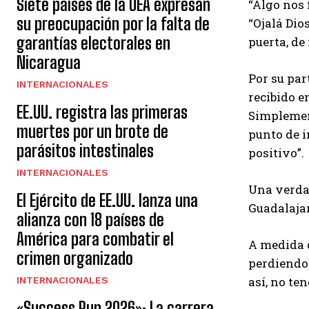
Siete países de la OEA expresan
“Algo nos 
su preocupación por la falta de
“Ojalá Dio
garantías electorales en
puerta, de 
Nicaragua
Por su par
INTERNACIONALES
recibido e
EE.UU. registra las primeras
Simplement
muertes por un brote de
punto de i
parásitos intestinales
positivo”.
INTERNACIONALES
Una verda
El Ejército de EE.UU. lanza una
Guadalaja
alianza con 18 países de
América para combatir el
A medida q
crimen organizado
perdiendo 
así, no te
INTERNACIONALES
«Success Run 2026»: La carrera