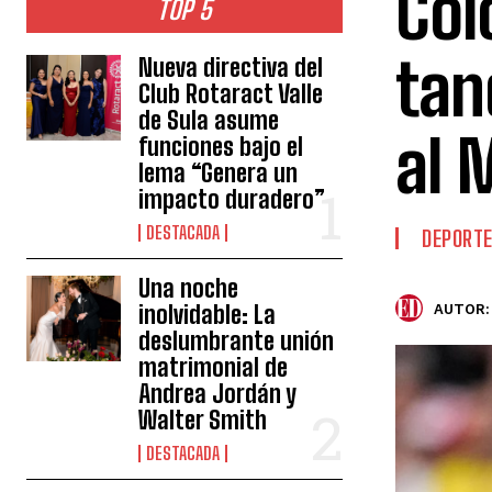
Col
TOP 5
tan
Nueva directiva del
Club Rotaract Valle
de Sula asume
al 
funciones bajo el
lema “Genera un
impacto duradero”
DESTACADA
DEPORT
Una noche
inolvidable: La
AUTOR:
deslumbrante unión
matrimonial de
Andrea Jordán y
Walter Smith
DESTACADA