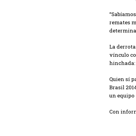
“Sabíamos 
remates me
determinan
La derrota
vínculo co
hinchada: 
Quien sí p
Brasil 201
un equipo 
Con infor