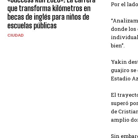
Por el lad
que transforma kilómetros en
becas de inglés para niños de
“Analizamo
escuelas públicas
donde los 
CIUDAD
individual
bien”.
Yakin dest
guajiro se 
Estadio Az
El trayect
superó por
de Cristia
amplio do
Sin embarg