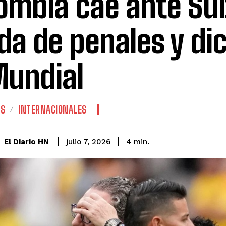
ombia cae ante Sui
da de penales y di
Mundial
ES
INTERNACIONALES
El Diario HN
julio 7, 2026
4
min.