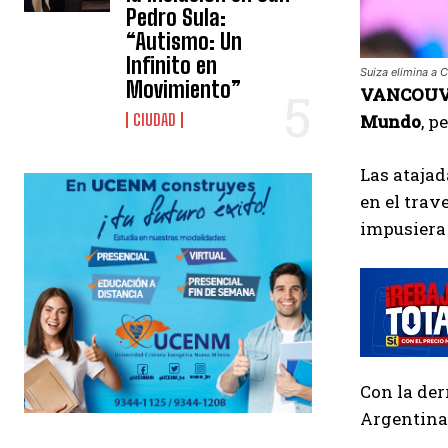
Pedro Sula:
“Autismo: Un
Infinito en
Suiza elimina a 
Movimiento”
VANCOUVE
Mundo
, p
CIUDAD
Las atajad
en el trav
impusiera 
Con la der
Argentina 