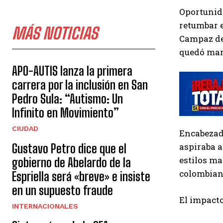
Oportunida
retumbar e
MÁS NOTICIAS
Campaz des
quedó mano
APO-AUTIS lanza la primera
carrera por la inclusión en San
Pedro Sula: “Autismo: Un
Infinito en Movimiento”
CIUDAD
Encabezada
aspiraba a
Gustavo Petro dice que el
estilos ma
gobierno de Abelardo de la
colombian
Espriella será «breve» e insiste
en un supuesto fraude
El impacto
INTERNACIONALES