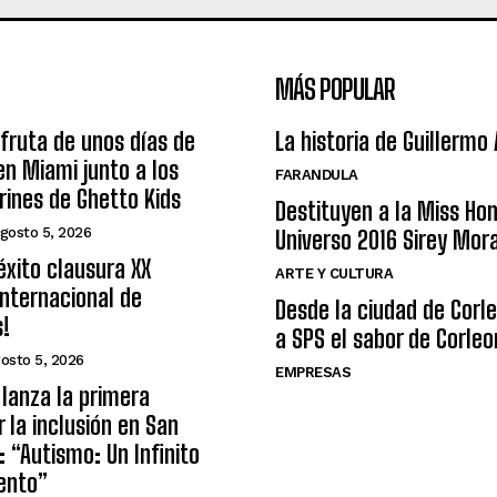
MÁS POPULAR
sfruta de unos días de
La historia de Guillermo
n Miami junto a los
FARANDULA
arines de Ghetto Kids
Destituyen a la Miss Ho
gosto 5, 2026
Universo 2016 Sirey Mor
éxito clausura XX
ARTE Y CULTURA
nternacional de
Desde la ciudad de Corl
s!
a SPS el sabor de Corleo
osto 5, 2026
EMPRESAS
lanza la primera
r la inclusión en San
: “Autismo: Un Infinito
ento”