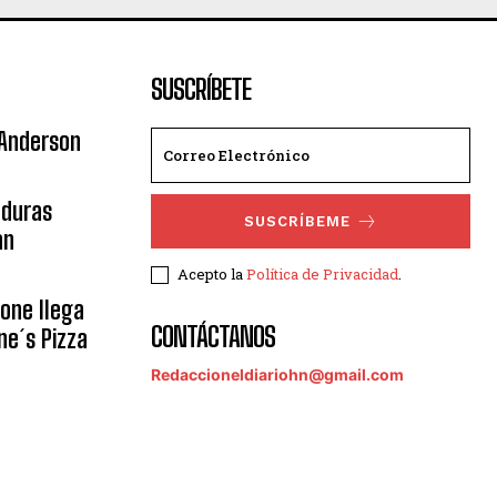
SUSCRÍBETE
 Anderson
nduras
SUSCRÍBEME
an
Acepto la
Política de Privacidad
.
eone llega
CONTÁCTANOS
ne´s Pizza
Redaccioneldiariohn@gmail.com