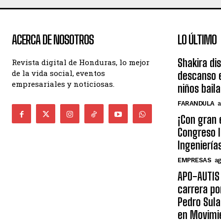
ACERCA DE NOSOTROS
LO ÚLTIMO
Shakira di
Revista digital de Honduras, lo mejor
de la vida social, eventos
descanso e
empresariales y noticiosas.
niños bail
FARANDULA
a
¡Con gran 
Congreso I
Ingeniería
EMPRESAS
ag
APO-AUTIS 
carrera po
Pedro Sula
en Movimi