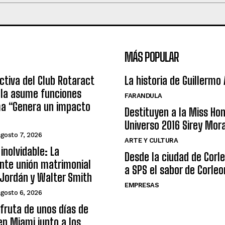
MÁS POPULAR
ctiva del Club Rotaract
La historia de Guillermo
ula asume funciones
FARANDULA
ma “Genera un impacto
Destituyen a la Miss Ho
Universo 2016 Sirey Mor
agosto 7, 2026
ARTE Y CULTURA
inolvidable: La
Desde la ciudad de Corl
nte unión matrimonial
a SPS el sabor de Corleo
Jordán y Walter Smith
EMPRESAS
agosto 6, 2026
sfruta de unos días de
n Miami junto a los