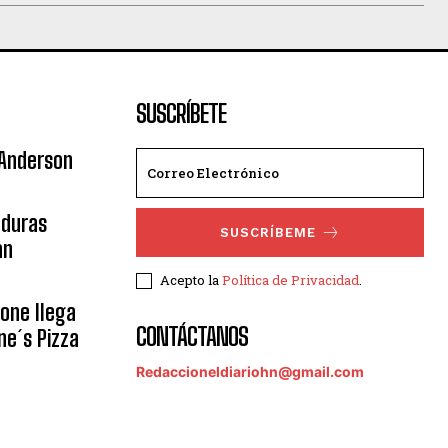
SUSCRÍBETE
 Anderson
nduras
SUSCRÍBEME
an
Acepto la
Política de Privacidad
.
eone llega
CONTÁCTANOS
ne´s Pizza
Redaccioneldiariohn@gmail.com