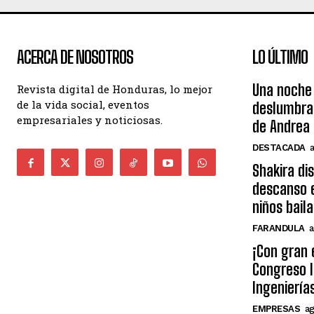
ACERCA DE NOSOTROS
LO ÚLTIMO
Una noche 
Revista digital de Honduras, lo mejor
de la vida social, eventos
deslumbra
empresariales y noticiosas.
de Andrea 
DESTACADA
Shakira di
descanso e
niños bail
FARANDULA
a
¡Con gran 
Congreso I
Ingeniería
EMPRESAS
ag