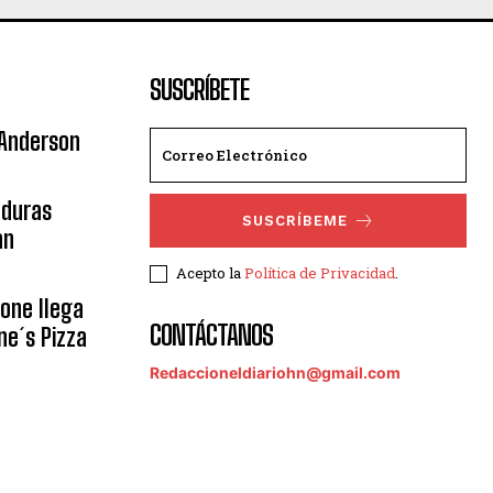
SUSCRÍBETE
 Anderson
nduras
SUSCRÍBEME
an
Acepto la
Política de Privacidad
.
eone llega
CONTÁCTANOS
ne´s Pizza
Redaccioneldiariohn@gmail.com