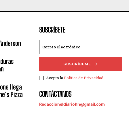
SUSCRÍBETE
 Anderson
nduras
SUSCRÍBEME
an
Acepto la
Política de Privacidad
.
eone llega
CONTÁCTANOS
ne´s Pizza
Redaccioneldiariohn@gmail.com