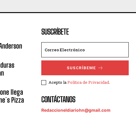
SUSCRÍBETE
 Anderson
nduras
SUSCRÍBEME
an
Acepto la
Política de Privacidad
.
eone llega
CONTÁCTANOS
ne´s Pizza
Redaccioneldiariohn@gmail.com