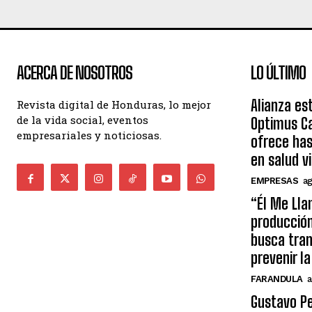
ACERCA DE NOSOTROS
LO ÚLTIMO
Alianza es
Revista digital de Honduras, lo mejor
de la vida social, eventos
Optimus Ca
empresariales y noticiosas.
ofrece ha
en salud v
EMPRESAS
ag
“Él Me Lla
producció
busca tran
prevenir l
FARANDULA
a
Gustavo Pe