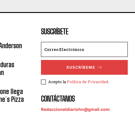
SUSCRÍBETE
 Anderson
nduras
SUSCRÍBEME
an
Acepto la
Política de Privacidad
.
eone llega
CONTÁCTANOS
ne´s Pizza
Redaccioneldiariohn@gmail.com