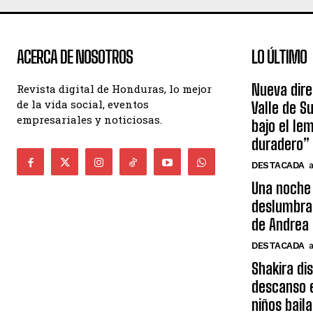
ACERCA DE NOSOTROS
LO ÚLTIMO
Nueva dire
Revista digital de Honduras, lo mejor
de la vida social, eventos
Valle de S
empresariales y noticiosas.
bajo el le
duradero”
DESTACADA
Una noche 
deslumbra
de Andrea 
DESTACADA
Shakira di
descanso e
niños bail