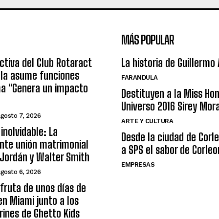
MÁS POPULAR
ctiva del Club Rotaract
La historia de Guillermo
ula asume funciones
FARANDULA
ma “Genera un impacto
Destituyen a la Miss Ho
Universo 2016 Sirey Mor
agosto 7, 2026
ARTE Y CULTURA
inolvidable: La
Desde la ciudad de Corl
nte unión matrimonial
a SPS el sabor de Corleo
Jordán y Walter Smith
EMPRESAS
agosto 6, 2026
sfruta de unos días de
n Miami junto a los
arines de Ghetto Kids