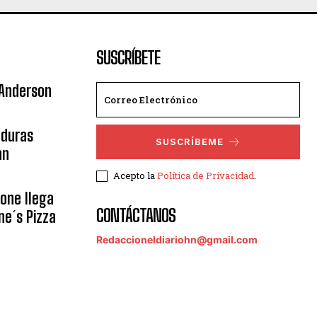
SUSCRÍBETE
 Anderson
nduras
SUSCRÍBEME
an
Acepto la
Política de Privacidad
.
eone llega
CONTÁCTANOS
ne´s Pizza
Redaccioneldiariohn@gmail.com