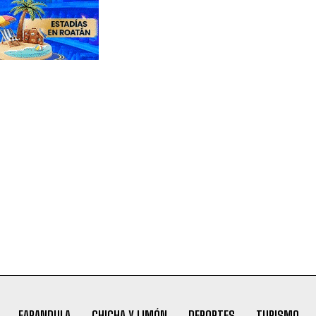
FARANDULA
CHICHA Y LIMÓN
DEPORTES
TURISMO