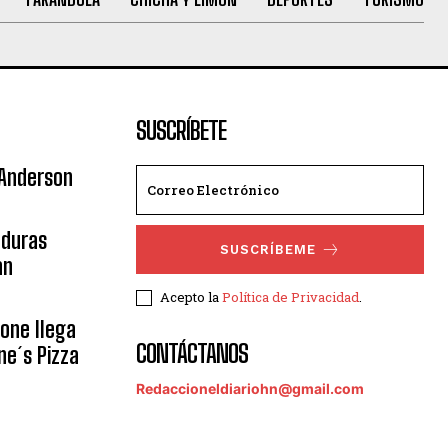
SUSCRÍBETE
 Anderson
nduras
SUSCRÍBEME
an
Acepto la
Política de Privacidad
.
eone llega
CONTÁCTANOS
ne´s Pizza
Redaccioneldiariohn@gmail.com