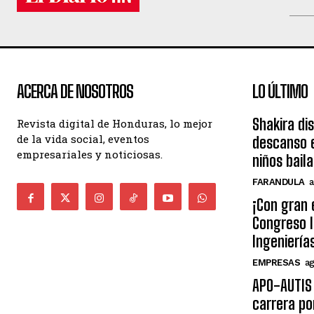
ACERCA DE NOSOTROS
LO ÚLTIMO
Shakira di
Revista digital de Honduras, lo mejor
de la vida social, eventos
descanso e
empresariales y noticiosas.
niños bail
FARANDULA
a
¡Con gran 
Congreso I
Ingeniería
EMPRESAS
ag
APO-AUTIS 
carrera po