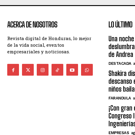
ACERCA DE NOSOTROS
LO ÚLTIMO
Una noche 
Revista digital de Honduras, lo mejor
de la vida social, eventos
deslumbra
empresariales y noticiosas.
de Andrea 
DESTACADA
Shakira di
descanso e
niños bail
FARANDULA
a
¡Con gran 
Congreso I
Ingeniería
EMPRESAS
ag