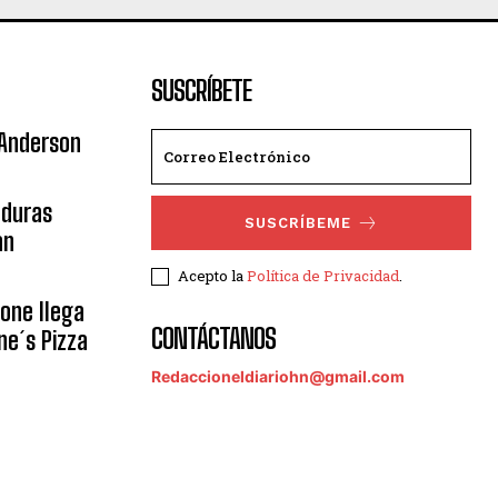
SUSCRÍBETE
 Anderson
nduras
SUSCRÍBEME
an
Acepto la
Política de Privacidad
.
eone llega
CONTÁCTANOS
ne´s Pizza
Redaccioneldiariohn@gmail.com