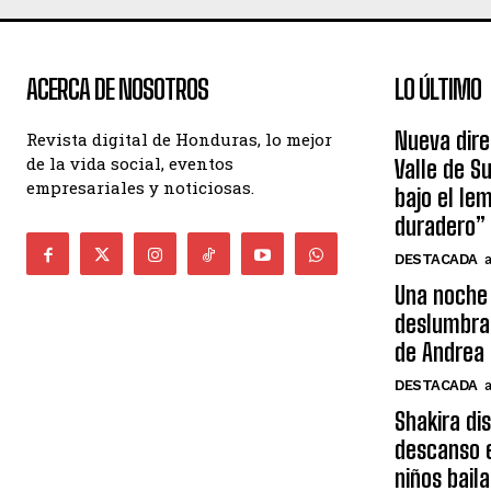
ACERCA DE NOSOTROS
LO ÚLTIMO
Nueva dire
Revista digital de Honduras, lo mejor
de la vida social, eventos
Valle de S
empresariales y noticiosas.
bajo el le
duradero”
DESTACADA
Una noche 
deslumbra
de Andrea 
DESTACADA
Shakira di
descanso e
niños bail