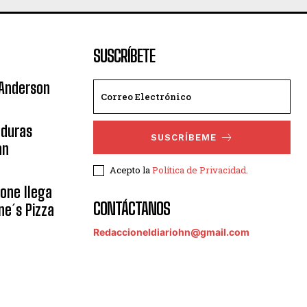
SUSCRÍBETE
 Anderson
nduras
SUSCRÍBEME
an
Acepto la
Política de Privacidad
.
eone llega
CONTÁCTANOS
ne´s Pizza
Redaccioneldiariohn@gmail.com