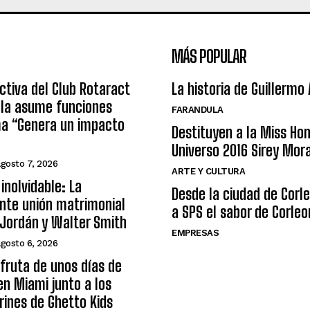
MÁS POPULAR
ctiva del Club Rotaract
La historia de Guillermo
ula asume funciones
FARANDULA
ma “Genera un impacto
Destituyen a la Miss Ho
Universo 2016 Sirey Mor
agosto 7, 2026
ARTE Y CULTURA
inolvidable: La
Desde la ciudad de Corl
nte unión matrimonial
a SPS el sabor de Corleo
Jordán y Walter Smith
EMPRESAS
agosto 6, 2026
sfruta de unos días de
n Miami junto a los
arines de Ghetto Kids