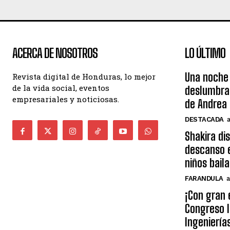
ACERCA DE NOSOTROS
LO ÚLTIMO
Una noche 
Revista digital de Honduras, lo mejor
de la vida social, eventos
deslumbra
empresariales y noticiosas.
de Andrea 
DESTACADA
Shakira di
descanso e
niños bail
FARANDULA
a
¡Con gran 
Congreso I
Ingeniería