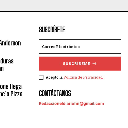
SUSCRÍBETE
 Anderson
nduras
SUSCRÍBEME
an
Acepto la
Política de Privacidad
.
eone llega
CONTÁCTANOS
ne´s Pizza
Redaccioneldiariohn@gmail.com