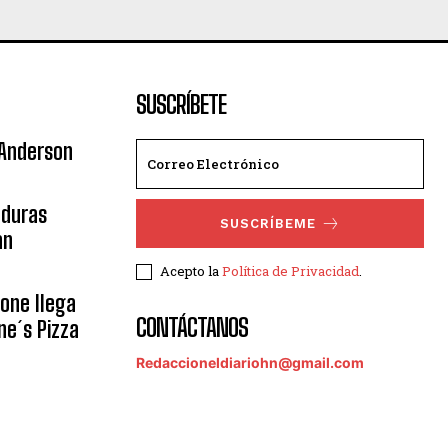
SUSCRÍBETE
 Anderson
nduras
SUSCRÍBEME
an
Acepto la
Política de Privacidad
.
eone llega
CONTÁCTANOS
ne´s Pizza
Redaccioneldiariohn@gmail.com