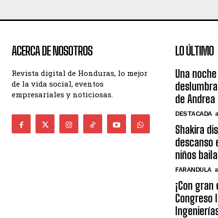
ACERCA DE NOSOTROS
LO ÚLTIMO
Una noche 
Revista digital de Honduras, lo mejor
de la vida social, eventos
deslumbra
empresariales y noticiosas.
de Andrea 
DESTACADA
Shakira di
descanso e
niños bail
FARANDULA
a
¡Con gran 
Congreso I
Ingeniería