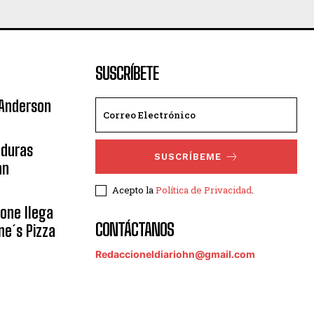
SUSCRÍBETE
 Anderson
nduras
SUSCRÍBEME
an
Acepto la
Política de Privacidad
.
eone llega
CONTÁCTANOS
ne´s Pizza
Redaccioneldiariohn@gmail.com