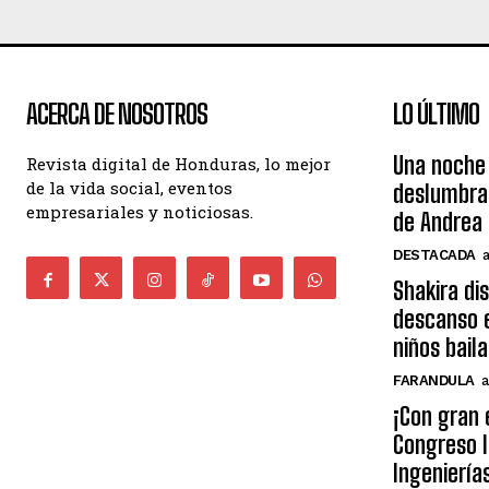
ACERCA DE NOSOTROS
LO ÚLTIMO
Una noche 
Revista digital de Honduras, lo mejor
de la vida social, eventos
deslumbra
empresariales y noticiosas.
de Andrea 
DESTACADA
Shakira di
descanso e
niños bail
FARANDULA
a
¡Con gran 
Congreso I
Ingeniería