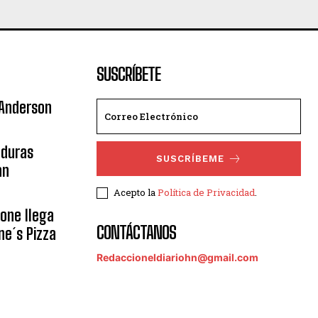
SUSCRÍBETE
 Anderson
nduras
SUSCRÍBEME
an
Acepto la
Política de Privacidad
.
eone llega
CONTÁCTANOS
ne´s Pizza
Redaccioneldiariohn@gmail.com