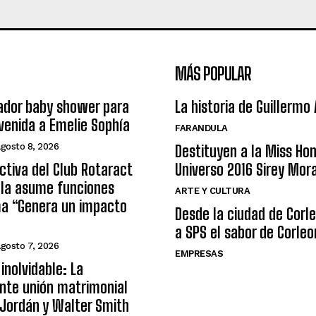
MÁS POPULAR
ador baby shower para
La historia de Guillermo
nvenida a Emelie Sophía
FARANDULA
agosto 8, 2026
Destituyen a la Miss Ho
ctiva del Club Rotaract
Universo 2016 Sirey Mor
ula asume funciones
ARTE Y CULTURA
ma “Genera un impacto
Desde la ciudad de Corl
a SPS el sabor de Corleo
agosto 7, 2026
EMPRESAS
inolvidable: La
nte unión matrimonial
Jordán y Walter Smith