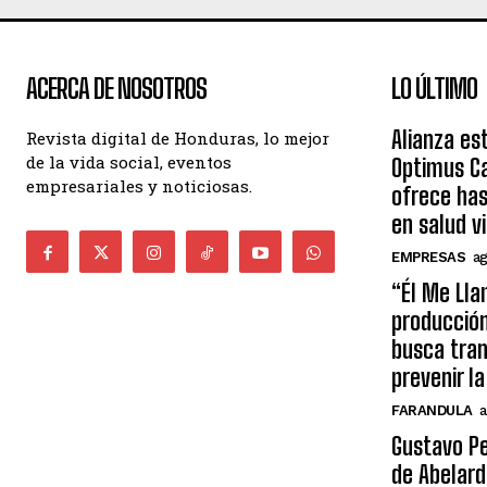
ACERCA DE NOSOTROS
LO ÚLTIMO
Alianza es
Revista digital de Honduras, lo mejor
de la vida social, eventos
Optimus Ca
empresariales y noticiosas.
ofrece ha
en salud v
EMPRESAS
ag
“Él Me Lla
producció
busca tran
prevenir l
FARANDULA
a
Gustavo Pe
de Abelard