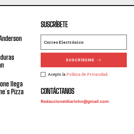
SUSCRÍBETE
 Anderson
nduras
SUSCRÍBEME
an
Acepto la
Política de Privacidad
.
eone llega
CONTÁCTANOS
ne´s Pizza
Redaccioneldiariohn@gmail.com