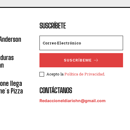
SUSCRÍBETE
 Anderson
nduras
SUSCRÍBEME
an
Acepto la
Política de Privacidad
.
eone llega
CONTÁCTANOS
ne´s Pizza
Redaccioneldiariohn@gmail.com