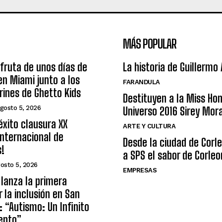
MÁS POPULAR
sfruta de unos días de
La historia de Guillermo
n Miami junto a los
FARANDULA
arines de Ghetto Kids
Destituyen a la Miss Ho
gosto 5, 2026
Universo 2016 Sirey Mor
éxito clausura XX
ARTE Y CULTURA
nternacional de
Desde la ciudad de Corl
s!
a SPS el sabor de Corleo
osto 5, 2026
EMPRESAS
lanza la primera
r la inclusión en San
: “Autismo: Un Infinito
ento”