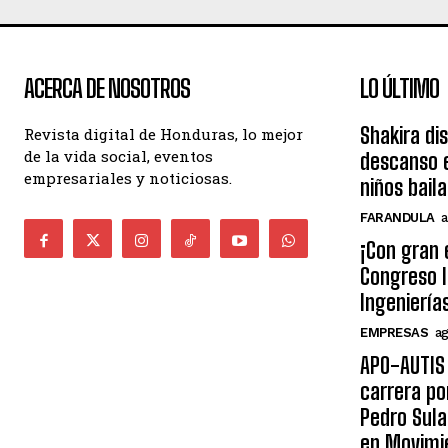
ACERCA DE NOSOTROS
LO ÚLTIMO
Shakira di
Revista digital de Honduras, lo mejor
de la vida social, eventos
descanso e
empresariales y noticiosas.
niños bail
FARANDULA
a
¡Con gran 
Congreso I
Ingeniería
EMPRESAS
ag
APO-AUTIS 
carrera po
Pedro Sula
en Movimi