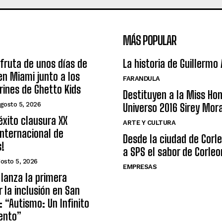
MÁS POPULAR
sfruta de unos días de
La historia de Guillermo
n Miami junto a los
FARANDULA
arines de Ghetto Kids
Destituyen a la Miss Ho
gosto 5, 2026
Universo 2016 Sirey Mor
éxito clausura XX
ARTE Y CULTURA
nternacional de
Desde la ciudad de Corl
s!
a SPS el sabor de Corleo
osto 5, 2026
EMPRESAS
lanza la primera
r la inclusión en San
: “Autismo: Un Infinito
ento”