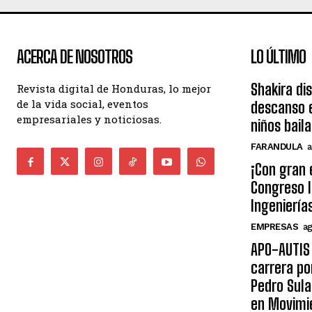
ACERCA DE NOSOTROS
LO ÚLTIMO
Shakira di
Revista digital de Honduras, lo mejor
de la vida social, eventos
descanso e
empresariales y noticiosas.
niños bail
FARANDULA
a
¡Con gran 
Congreso I
Ingeniería
EMPRESAS
ag
APO-AUTIS 
carrera po
Pedro Sula
en Movimi