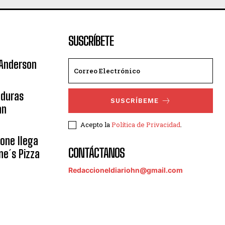
SUSCRÍBETE
 Anderson
nduras
SUSCRÍBEME
an
Acepto la
Política de Privacidad
.
eone llega
CONTÁCTANOS
ne´s Pizza
Redaccioneldiariohn@gmail.com