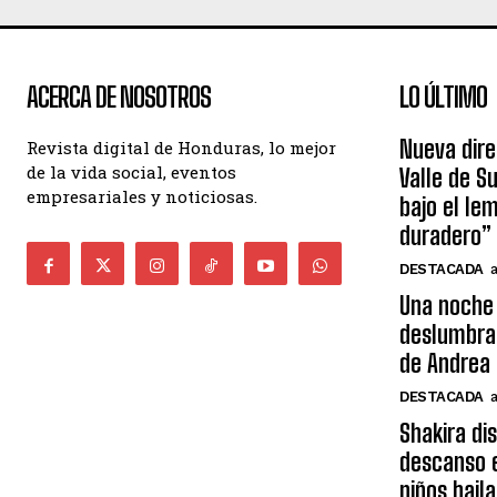
ACERCA DE NOSOTROS
LO ÚLTIMO
Nueva dire
Revista digital de Honduras, lo mejor
de la vida social, eventos
Valle de S
empresariales y noticiosas.
bajo el le
duradero”
DESTACADA
Una noche 
deslumbra
de Andrea 
DESTACADA
Shakira di
descanso e
niños bail