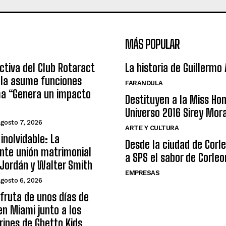
MÁS POPULAR
ctiva del Club Rotaract
La historia de Guillermo
ula asume funciones
FARANDULA
ma “Genera un impacto
Destituyen a la Miss Ho
Universo 2016 Sirey Mor
agosto 7, 2026
ARTE Y CULTURA
inolvidable: La
Desde la ciudad de Corl
nte unión matrimonial
a SPS el sabor de Corleo
Jordán y Walter Smith
EMPRESAS
agosto 6, 2026
sfruta de unos días de
n Miami junto a los
arines de Ghetto Kids