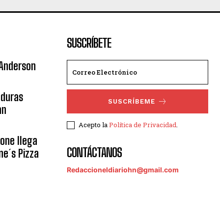
SUSCRÍBETE
 Anderson
nduras
SUSCRÍBEME
an
Acepto la
Política de Privacidad
.
eone llega
CONTÁCTANOS
ne´s Pizza
Redaccioneldiariohn@gmail.com