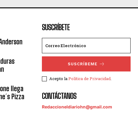
SUSCRÍBETE
 Anderson
nduras
SUSCRÍBEME
an
Acepto la
Política de Privacidad
.
eone llega
CONTÁCTANOS
ne´s Pizza
Redaccioneldiariohn@gmail.com