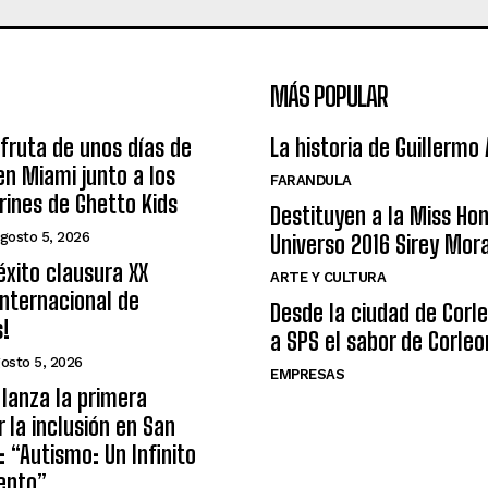
MÁS POPULAR
sfruta de unos días de
La historia de Guillermo
n Miami junto a los
FARANDULA
arines de Ghetto Kids
Destituyen a la Miss Ho
gosto 5, 2026
Universo 2016 Sirey Mor
éxito clausura XX
ARTE Y CULTURA
nternacional de
Desde la ciudad de Corl
s!
a SPS el sabor de Corleo
osto 5, 2026
EMPRESAS
lanza la primera
r la inclusión en San
: “Autismo: Un Infinito
ento”