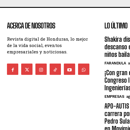
ACERCA DE NOSOTROS
LO ÚLTIMO
Shakira di
Revista digital de Honduras, lo mejor
de la vida social, eventos
descanso e
empresariales y noticiosas.
niños bail
FARANDULA
a
¡Con gran 
Congreso I
Ingeniería
EMPRESAS
ag
APO-AUTIS 
carrera po
Pedro Sula
en Movimi