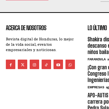
ACERCA DE NOSOTROS
LO ÚLTIMO
Shakira di
Revista digital de Honduras, lo mejor
de la vida social, eventos
descanso e
empresariales y noticiosas.
niños bail
FARANDULA
a
¡Con gran 
Congreso I
Ingeniería
EMPRESAS
ag
APO-AUTIS 
carrera po
Pedro Sula