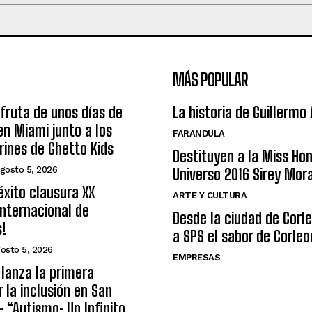
MÁS POPULAR
sfruta de unos días de
La historia de Guillermo
n Miami junto a los
FARANDULA
arines de Ghetto Kids
Destituyen a la Miss Ho
gosto 5, 2026
Universo 2016 Sirey Mor
éxito clausura XX
ARTE Y CULTURA
nternacional de
Desde la ciudad de Corl
s!
a SPS el sabor de Corleo
osto 5, 2026
EMPRESAS
lanza la primera
r la inclusión en San
: “Autismo: Un Infinito