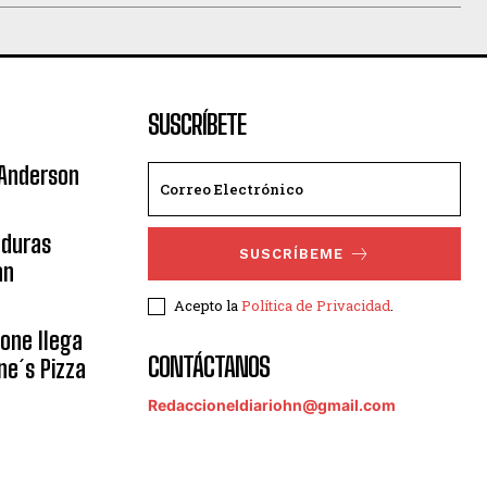
SUSCRÍBETE
 Anderson
nduras
SUSCRÍBEME
an
Acepto la
Política de Privacidad
.
eone llega
CONTÁCTANOS
ne´s Pizza
Redaccioneldiariohn@gmail.com