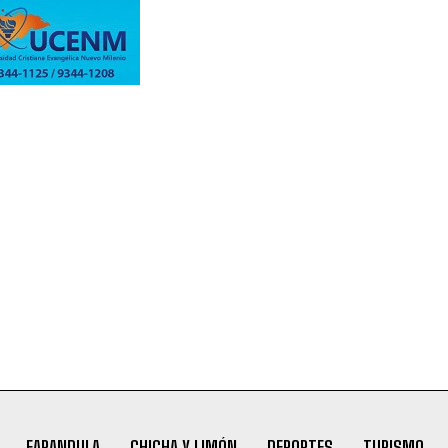
FARANDULA
CHICHA Y LIMÓN
DEPORTES
TURISMO