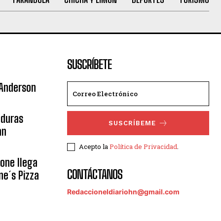
SUSCRÍBETE
 Anderson
nduras
SUSCRÍBEME
an
Acepto la
Política de Privacidad
.
eone llega
CONTÁCTANOS
ne´s Pizza
Redaccioneldiariohn@gmail.com