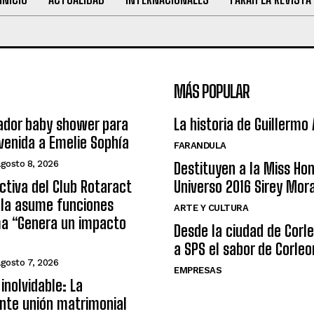
MÁS POPULAR
ador baby shower para
La historia de Guillermo
nvenida a Emelie Sophía
FARANDULA
agosto 8, 2026
Destituyen a la Miss Ho
ctiva del Club Rotaract
Universo 2016 Sirey Mor
ula asume funciones
ARTE Y CULTURA
ma “Genera un impacto
Desde la ciudad de Corl
a SPS el sabor de Corleo
agosto 7, 2026
EMPRESAS
inolvidable: La
nte unión matrimonial