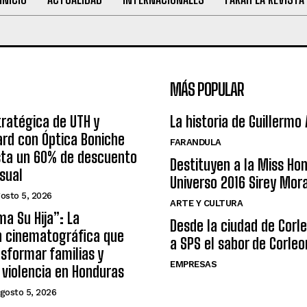
MÁS POPULAR
tratégica de UTH y
La historia de Guillermo
rd con Óptica Boniche
FARANDULA
sta un 60% de descuento
Destituyen a la Miss Ho
isual
Universo 2016 Sirey Mor
osto 5, 2026
ARTE Y CULTURA
ma Su Hija”: La
Desde la ciudad de Corl
n cinematográfica que
a SPS el sabor de Corleo
sformar familias y
EMPRESAS
a violencia en Honduras
gosto 5, 2026