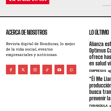
ACERCA DE NOSOTROS
LO ÚLTIMO
Alianza es
Revista digital de Honduras, lo mejor
de la vida social, eventos
Optimus Ca
empresariales y noticiosas.
ofrece ha
en salud v
EMPRESAS
ag
“Él Me Lla
producció
busca tran
prevenir l
FARANDULA
a