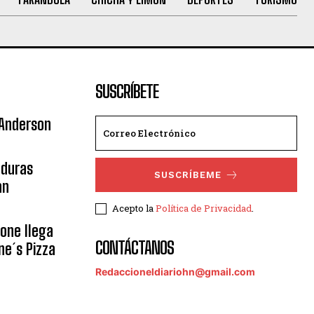
SUSCRÍBETE
 Anderson
nduras
SUSCRÍBEME
an
Acepto la
Política de Privacidad
.
eone llega
CONTÁCTANOS
ne´s Pizza
Redaccioneldiariohn@gmail.com