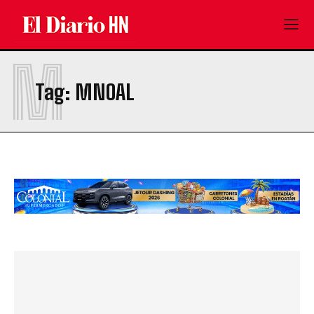
M
Tag:
MNOAL