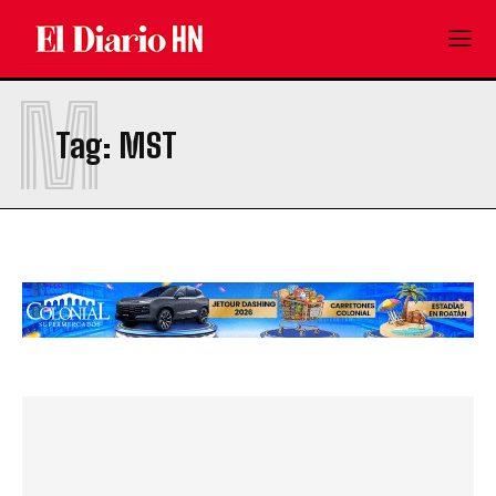
M
Tag:
MST