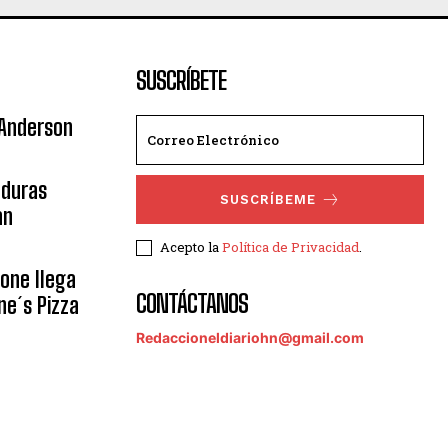
SUSCRÍBETE
 Anderson
nduras
SUSCRÍBEME
an
Acepto la
Política de Privacidad
.
eone llega
CONTÁCTANOS
ne´s Pizza
Redaccioneldiariohn@gmail.com