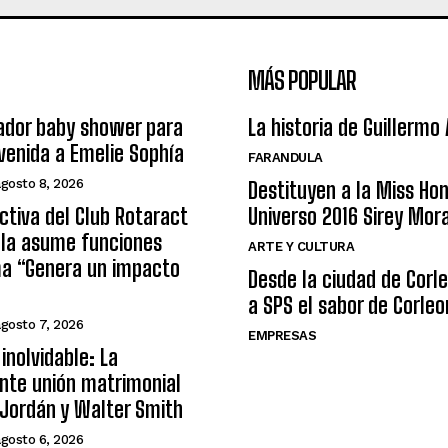
MÁS POPULAR
ador baby shower para
La historia de Guillermo
nvenida a Emelie Sophía
FARANDULA
agosto 8, 2026
Destituyen a la Miss Ho
ctiva del Club Rotaract
Universo 2016 Sirey Mor
ula asume funciones
ARTE Y CULTURA
ma “Genera un impacto
Desde la ciudad de Corl
a SPS el sabor de Corleo
agosto 7, 2026
EMPRESAS
inolvidable: La
nte unión matrimonial
Jordán y Walter Smith
agosto 6, 2026