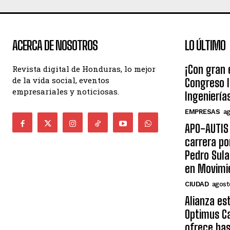
ACERCA DE NOSOTROS
LO ÚLTIMO
¡Con gran 
Revista digital de Honduras, lo mejor
de la vida social, eventos
Congreso I
empresariales y noticiosas.
Ingeniería
EMPRESAS
ag
APO-AUTIS 
carrera po
Pedro Sula
en Movimi
CIUDAD
agost
Alianza es
Optimus Ca
ofrece ha