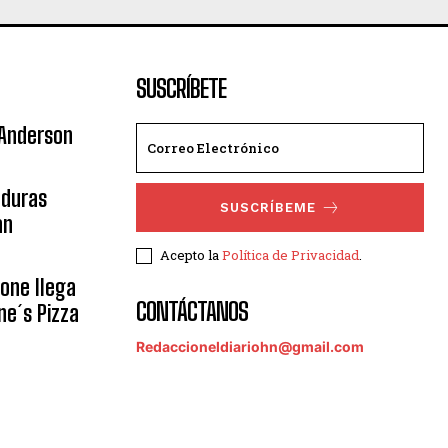
SUSCRÍBETE
 Anderson
nduras
SUSCRÍBEME
an
Acepto la
Política de Privacidad
.
eone llega
CONTÁCTANOS
ne´s Pizza
Redaccioneldiariohn@gmail.com