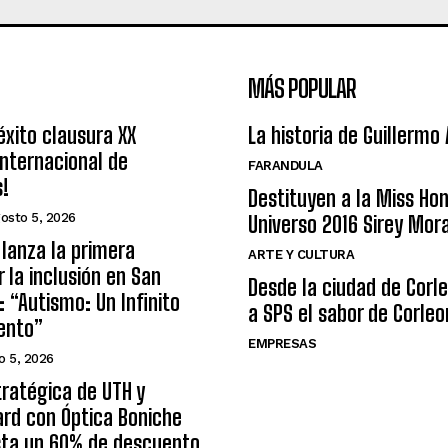
MÁS POPULAR
éxito clausura XX
La historia de Guillermo
nternacional de
FARANDULA
s!
Destituyen a la Miss Ho
osto 5, 2026
Universo 2016 Sirey Mor
lanza la primera
ARTE Y CULTURA
r la inclusión en San
Desde la ciudad de Corl
: “Autismo: Un Infinito
a SPS el sabor de Corleo
ento”
EMPRESAS
o 5, 2026
tratégica de UTH y
rd con Óptica Boniche
sta un 60% de descuento