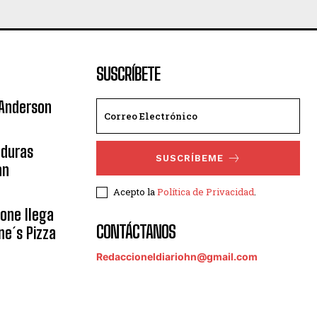
SUSCRÍBETE
 Anderson
nduras
SUSCRÍBEME
an
Acepto la
Política de Privacidad
.
eone llega
CONTÁCTANOS
ne´s Pizza
Redaccioneldiariohn@gmail.com