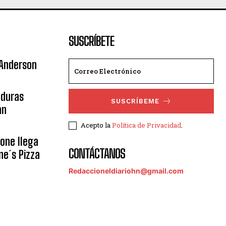
SUSCRÍBETE
 Anderson
nduras
SUSCRÍBEME
an
Acepto la
Política de Privacidad
.
eone llega
CONTÁCTANOS
ne´s Pizza
Redaccioneldiariohn@gmail.com