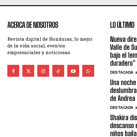
ACERCA DE NOSOTROS
LO ÚLTIMO
Nueva dire
Revista digital de Honduras, lo mejor
de la vida social, eventos
Valle de S
empresariales y noticiosas.
bajo el le
duradero”
DESTACADA
Una noche 
deslumbra
de Andrea 
DESTACADA
Shakira di
descanso e
niños bail