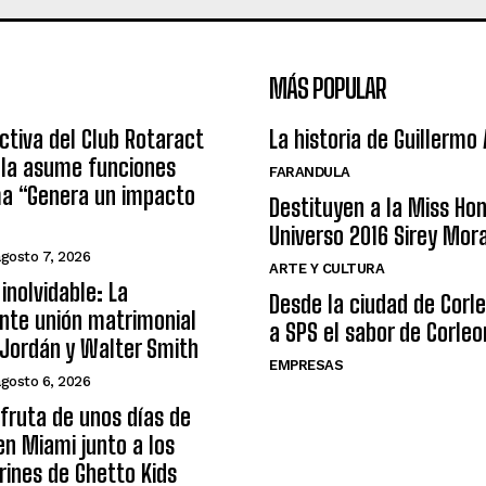
MÁS POPULAR
ctiva del Club Rotaract
La historia de Guillermo
ula asume funciones
FARANDULA
ma “Genera un impacto
Destituyen a la Miss Ho
Universo 2016 Sirey Mor
agosto 7, 2026
ARTE Y CULTURA
inolvidable: La
Desde la ciudad de Corl
nte unión matrimonial
a SPS el sabor de Corleo
Jordán y Walter Smith
EMPRESAS
agosto 6, 2026
sfruta de unos días de
n Miami junto a los
arines de Ghetto Kids