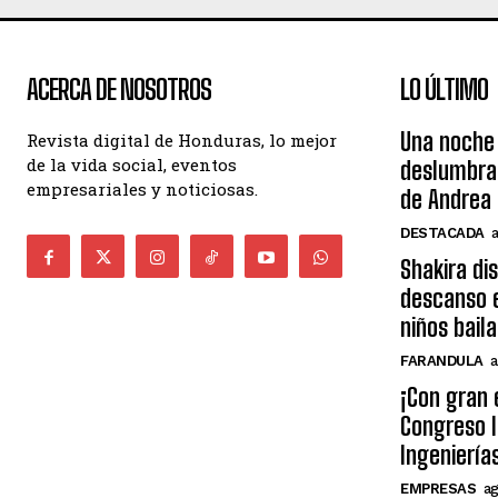
ACERCA DE NOSOTROS
LO ÚLTIMO
Una noche 
Revista digital de Honduras, lo mejor
de la vida social, eventos
deslumbra
empresariales y noticiosas.
de Andrea 
DESTACADA
Shakira di
descanso e
niños bail
FARANDULA
a
¡Con gran 
Congreso I
Ingeniería
EMPRESAS
ag