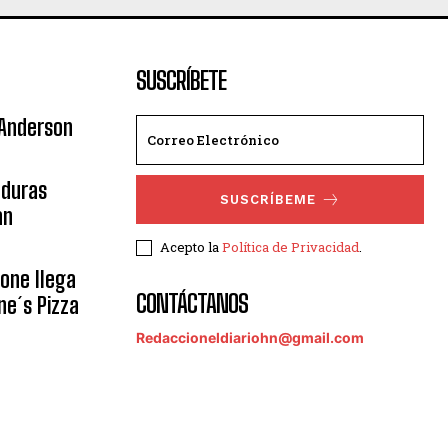
SUSCRÍBETE
 Anderson
nduras
SUSCRÍBEME
an
Acepto la
Política de Privacidad
.
eone llega
CONTÁCTANOS
ne´s Pizza
Redaccioneldiariohn@gmail.com