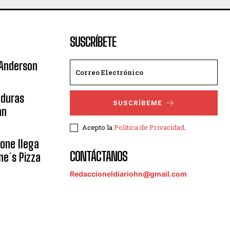
SUSCRÍBETE
 Anderson
nduras
SUSCRÍBEME
an
Acepto la
Política de Privacidad
.
eone llega
CONTÁCTANOS
ne´s Pizza
Redaccioneldiariohn@gmail.com