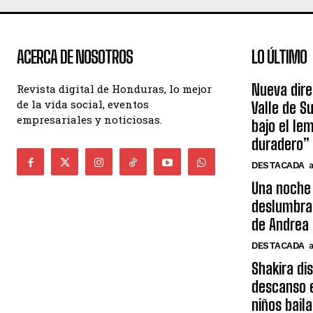
ACERCA DE NOSOTROS
LO ÚLTIMO
Nueva dire
Revista digital de Honduras, lo mejor
de la vida social, eventos
Valle de S
empresariales y noticiosas.
bajo el le
duradero”
DESTACADA
Una noche 
deslumbra
de Andrea 
DESTACADA
Shakira di
descanso e
niños bail