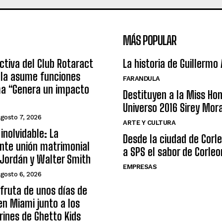
MÁS POPULAR
ctiva del Club Rotaract
La historia de Guillermo
ula asume funciones
FARANDULA
ma “Genera un impacto
Destituyen a la Miss Ho
Universo 2016 Sirey Mor
agosto 7, 2026
ARTE Y CULTURA
inolvidable: La
Desde la ciudad de Corl
nte unión matrimonial
a SPS el sabor de Corleo
Jordán y Walter Smith
EMPRESAS
agosto 6, 2026
sfruta de unos días de
n Miami junto a los
arines de Ghetto Kids