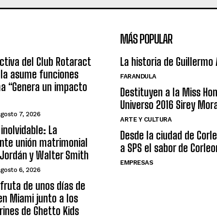
MÁS POPULAR
ctiva del Club Rotaract
La historia de Guillermo
ula asume funciones
FARANDULA
ma “Genera un impacto
Destituyen a la Miss Ho
Universo 2016 Sirey Mor
agosto 7, 2026
ARTE Y CULTURA
inolvidable: La
Desde la ciudad de Corl
nte unión matrimonial
a SPS el sabor de Corleo
Jordán y Walter Smith
EMPRESAS
agosto 6, 2026
sfruta de unos días de
n Miami junto a los
arines de Ghetto Kids