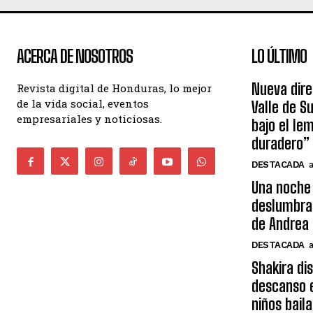
ACERCA DE NOSOTROS
LO ÚLTIMO
Nueva dire
Revista digital de Honduras, lo mejor
de la vida social, eventos
Valle de S
empresariales y noticiosas.
bajo el le
duradero”
DESTACADA
Una noche 
deslumbra
de Andrea 
DESTACADA
Shakira di
descanso e
niños bail