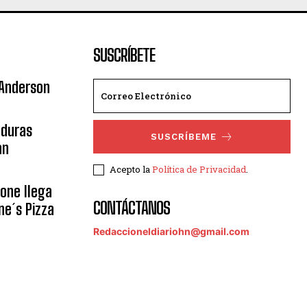
SUSCRÍBETE
 Anderson
nduras
SUSCRÍBEME
an
Acepto la
Política de Privacidad
.
eone llega
CONTÁCTANOS
ne´s Pizza
Redaccioneldiariohn@gmail.com