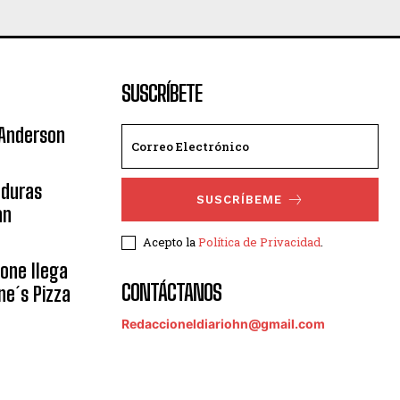
SUSCRÍBETE
 Anderson
nduras
SUSCRÍBEME
an
Acepto la
Política de Privacidad
.
eone llega
CONTÁCTANOS
ne´s Pizza
Redaccioneldiariohn@gmail.com