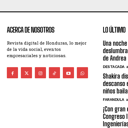
ACERCA DE NOSOTROS
LO ÚLTIMO
Una noche 
Revista digital de Honduras, lo mejor
de la vida social, eventos
deslumbra
empresariales y noticiosas.
de Andrea 
DESTACADA
Shakira di
descanso e
niños bail
FARANDULA
a
¡Con gran 
Congreso I
Ingeniería