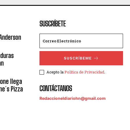
SUSCRÍBETE
 Anderson
nduras
SUSCRÍBEME
an
Acepto la
Política de Privacidad
.
eone llega
CONTÁCTANOS
ne´s Pizza
Redaccioneldiariohn@gmail.com