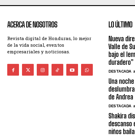
ACERCA DE NOSOTROS
LO ÚLTIMO
Nueva dire
Revista digital de Honduras, lo mejor
de la vida social, eventos
Valle de S
empresariales y noticiosas.
bajo el le
duradero”
DESTACADA
Una noche 
deslumbra
de Andrea 
DESTACADA
Shakira di
descanso e
niños bail