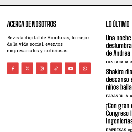
ACERCA DE NOSOTROS
LO ÚLTIMO
Una noche 
Revista digital de Honduras, lo mejor
de la vida social, eventos
deslumbra
empresariales y noticiosas.
de Andrea 
DESTACADA
Shakira di
descanso e
niños bail
FARANDULA
a
¡Con gran 
Congreso I
Ingeniería
EMPRESAS
ag