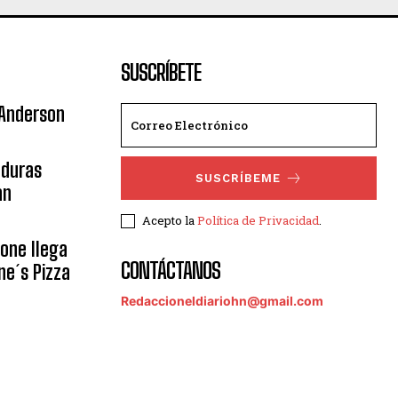
SUSCRÍBETE
 Anderson
nduras
SUSCRÍBEME
an
Acepto la
Política de Privacidad
.
eone llega
CONTÁCTANOS
ne´s Pizza
Redaccioneldiariohn@gmail.com