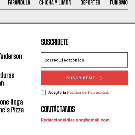
FARANDULA
CHICHA Y LIMÓN
DEPORTES
TURISMO
SUSCRÍBETE
 Anderson
nduras
SUSCRÍBEME
an
Acepto la
Política de Privacidad
.
eone llega
CONTÁCTANOS
ne´s Pizza
Redaccioneldiariohn@gmail.com