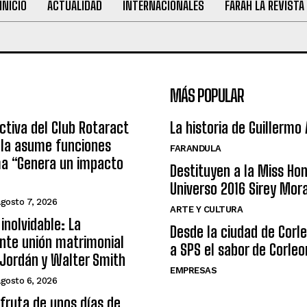
INICIO
ACTUALIDAD
INTERNACIONALES
FARAH LA REVISTA
MÁS POPULAR
ctiva del Club Rotaract
La historia de Guillermo
ula asume funciones
FARANDULA
ma “Genera un impacto
Destituyen a la Miss Ho
Universo 2016 Sirey Mor
agosto 7, 2026
ARTE Y CULTURA
inolvidable: La
Desde la ciudad de Corl
nte unión matrimonial
a SPS el sabor de Corleo
Jordán y Walter Smith
EMPRESAS
agosto 6, 2026
sfruta de unos días de