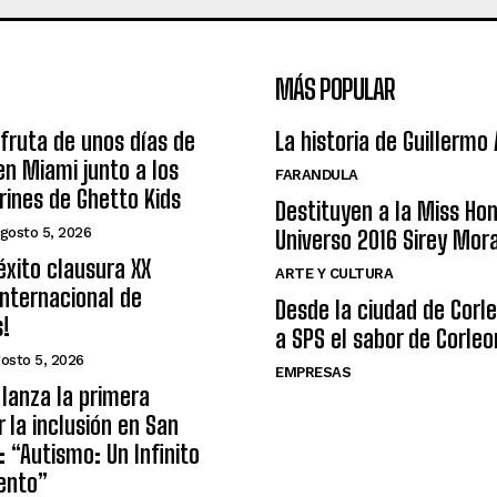
MÁS POPULAR
sfruta de unos días de
La historia de Guillermo
n Miami junto a los
FARANDULA
arines de Ghetto Kids
Destituyen a la Miss Ho
gosto 5, 2026
Universo 2016 Sirey Mor
éxito clausura XX
ARTE Y CULTURA
nternacional de
Desde la ciudad de Corl
s!
a SPS el sabor de Corleo
osto 5, 2026
EMPRESAS
lanza la primera
r la inclusión en San
: “Autismo: Un Infinito
ento”