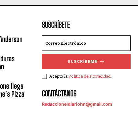
SUSCRÍBETE
 Anderson
nduras
SUSCRÍBEME
an
Acepto la
Política de Privacidad
.
eone llega
CONTÁCTANOS
ne´s Pizza
Redaccioneldiariohn@gmail.com