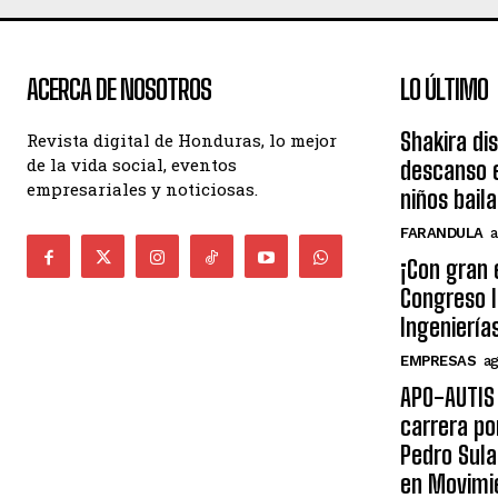
ACERCA DE NOSOTROS
LO ÚLTIMO
Shakira di
Revista digital de Honduras, lo mejor
de la vida social, eventos
descanso e
empresariales y noticiosas.
niños bail
FARANDULA
a
¡Con gran 
Congreso I
Ingeniería
EMPRESAS
ag
APO-AUTIS 
carrera po
Pedro Sula
en Movimi