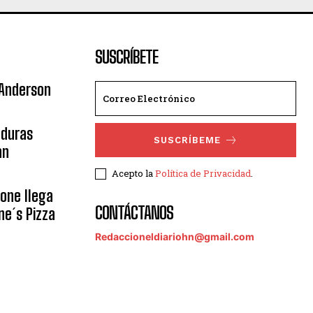
SUSCRÍBETE
 Anderson
nduras
SUSCRÍBEME
an
Acepto la
Política de Privacidad
.
eone llega
CONTÁCTANOS
ne´s Pizza
Redaccioneldiariohn@gmail.com