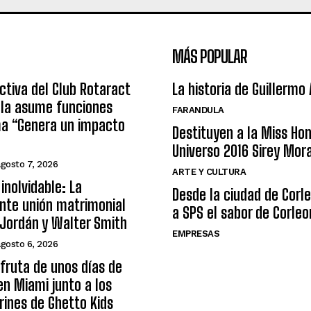
MÁS POPULAR
ctiva del Club Rotaract
La historia de Guillermo
ula asume funciones
FARANDULA
ma “Genera un impacto
Destituyen a la Miss Ho
Universo 2016 Sirey Mor
agosto 7, 2026
ARTE Y CULTURA
inolvidable: La
Desde la ciudad de Corl
nte unión matrimonial
a SPS el sabor de Corleo
Jordán y Walter Smith
EMPRESAS
agosto 6, 2026
sfruta de unos días de
n Miami junto a los
arines de Ghetto Kids