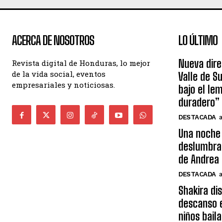
ACERCA DE NOSOTROS
LO ÚLTIMO
Nueva dire
Revista digital de Honduras, lo mejor
de la vida social, eventos
Valle de S
empresariales y noticiosas.
bajo el le
duradero”
DESTACADA
Una noche 
deslumbra
de Andrea 
DESTACADA
Shakira di
descanso e
niños bail