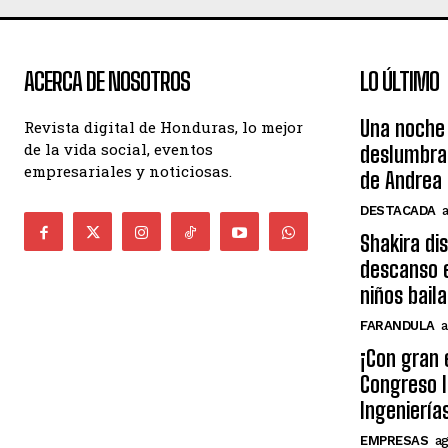
ACERCA DE NOSOTROS
LO ÚLTIMO
Una noche 
Revista digital de Honduras, lo mejor
de la vida social, eventos
deslumbra
empresariales y noticiosas.
de Andrea 
DESTACADA
Shakira di
descanso e
niños bail
FARANDULA
a
¡Con gran 
Congreso I
Ingeniería
EMPRESAS
ag