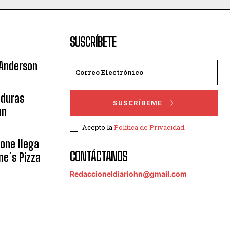
SUSCRÍBETE
 Anderson
nduras
SUSCRÍBEME
an
Acepto la
Política de Privacidad
.
eone llega
CONTÁCTANOS
ne´s Pizza
Redaccioneldiariohn@gmail.com