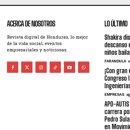
ACERCA DE NOSOTROS
LO ÚLTIMO
Shakira di
Revista digital de Honduras, lo mejor
de la vida social, eventos
descanso e
empresariales y noticiosas.
niños bail
FARANDULA
a
¡Con gran 
Congreso I
Ingeniería
EMPRESAS
ag
APO-AUTIS 
carrera po
Pedro Sula
en Movimi