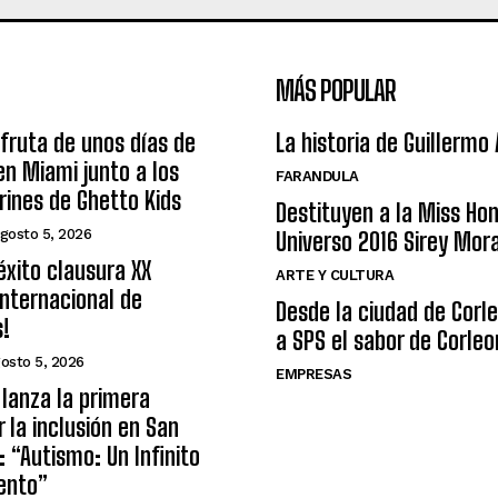
MÁS POPULAR
sfruta de unos días de
La historia de Guillermo
n Miami junto a los
FARANDULA
arines de Ghetto Kids
Destituyen a la Miss Ho
gosto 5, 2026
Universo 2016 Sirey Mor
éxito clausura XX
ARTE Y CULTURA
nternacional de
Desde la ciudad de Corl
s!
a SPS el sabor de Corleo
osto 5, 2026
EMPRESAS
lanza la primera
r la inclusión en San
: “Autismo: Un Infinito
ento”