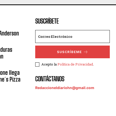
SUSCRÍBETE
 Anderson
nduras
SUSCRÍBEME
an
Acepto la
Política de Privacidad
.
eone llega
CONTÁCTANOS
ne´s Pizza
Redaccioneldiariohn@gmail.com