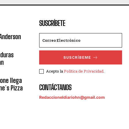
SUSCRÍBETE
 Anderson
nduras
SUSCRÍBEME
an
Acepto la
Política de Privacidad
.
eone llega
CONTÁCTANOS
ne´s Pizza
Redaccioneldiariohn@gmail.com