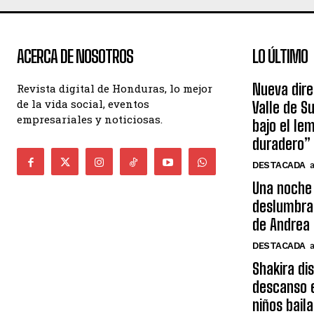
ACERCA DE NOSOTROS
LO ÚLTIMO
Nueva dire
Revista digital de Honduras, lo mejor
de la vida social, eventos
Valle de S
empresariales y noticiosas.
bajo el le
duradero”
DESTACADA
Una noche 
deslumbra
de Andrea 
DESTACADA
Shakira di
descanso e
niños bail