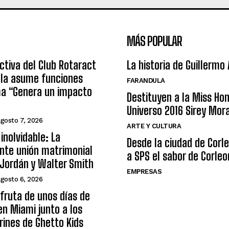
MÁS POPULAR
ctiva del Club Rotaract
La historia de Guillermo
ula asume funciones
FARANDULA
ma “Genera un impacto
Destituyen a la Miss Ho
Universo 2016 Sirey Mor
agosto 7, 2026
ARTE Y CULTURA
inolvidable: La
Desde la ciudad de Corl
nte unión matrimonial
a SPS el sabor de Corleo
Jordán y Walter Smith
EMPRESAS
agosto 6, 2026
sfruta de unos días de
n Miami junto a los
arines de Ghetto Kids