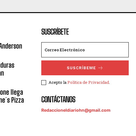
SUSCRÍBETE
 Anderson
nduras
SUSCRÍBEME
an
Acepto la
Política de Privacidad
.
eone llega
CONTÁCTANOS
ne´s Pizza
Redaccioneldiariohn@gmail.com