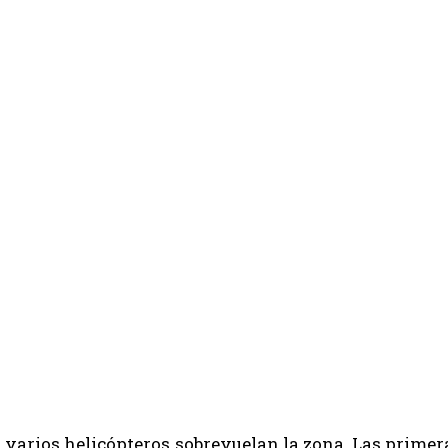
 varios helicópteros sobrevuelan la zona. Las prim