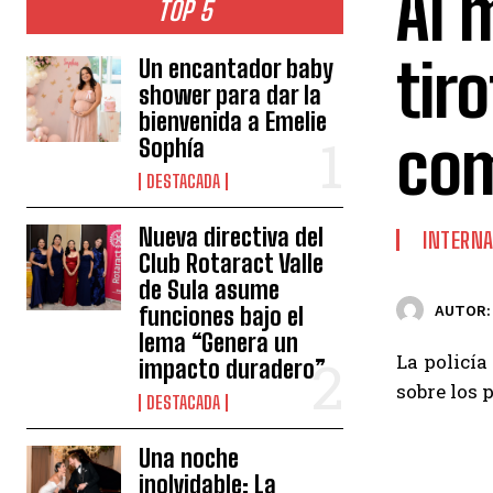
Al 
TOP 5
tir
Un encantador baby
shower para dar la
bienvenida a Emelie
com
Sophía
DESTACADA
Nueva directiva del
INTERNA
Club Rotaract Valle
de Sula asume
funciones bajo el
AUTOR:
lema “Genera un
La policí
impacto duradero”
sobre los 
DESTACADA
Una noche
inolvidable: La