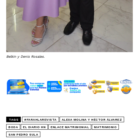
Belkin y Denis Rosales.
TAGS
#FARAHLAREVISTA
ALEXA MOLINA Y HÉCTOR ÁLVAREZ
BODA
EL DIARIO HN
ENLACE MATRIMONIAL
MATRIMONIO
SAN PEDRO SULA