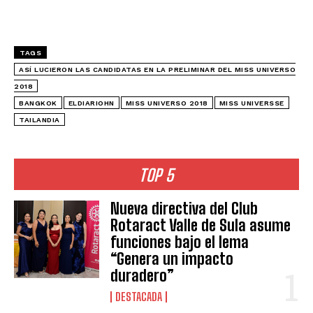
TAGS
ASÍ LUCIERON LAS CANDIDATAS EN LA PRELIMINAR DEL MISS UNIVERSO
2018
BANGKOK
ELDIARIOHN
MISS UNIVERSO 2018
MISS UNIVERSSE
TAILANDIA
TOP 5
Nueva directiva del Club
Rotaract Valle de Sula asume
funciones bajo el lema
“Genera un impacto
duradero”
DESTACADA