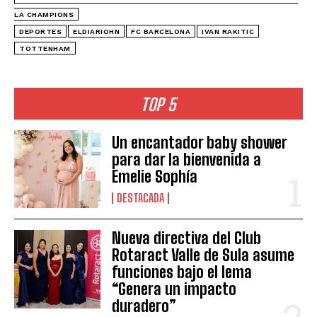
LA CHAMPIONS
DEPORTES
ELDIARIOHN
FC BARCELONA
IVAN RAKITIC
TOTTENHAM
TOP 5
Un encantador baby shower
para dar la bienvenida a
Emelie Sophía
DESTACADA
Nueva directiva del Club
Rotaract Valle de Sula asume
funciones bajo el lema
“Genera un impacto
duradero”