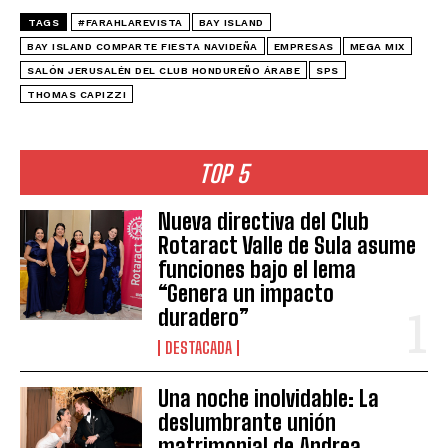
TAGS
#FARAHLAREVISTA
BAY ISLAND
BAY ISLAND COMPARTE FIESTA NAVIDEÑA
EMPRESAS
MEGA MIX
SALÓN JERUSALÉN DEL CLUB HONDUREÑO ÁRABE
SPS
THOMAS CAPIZZI
TOP 5
Nueva directiva del Club
Rotaract Valle de Sula asume
funciones bajo el lema
“Genera un impacto
duradero”
DESTACADA
Una noche inolvidable: La
deslumbrante unión
matrimonial de Andrea