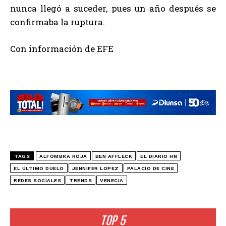
nunca llegó a suceder, pues un año después se
confirmaba la ruptura.
Con información de EFE
TAGS
ALFOMBRA ROJA
BEN AFFLECK
EL DIARIO HN
EL ÚLTIMO DUELO
JENNIFER LOPEZ
PALACIO DE CINE
REDES SOCIALES
TRENDS
VENECIA
TOP 5